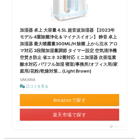
加湿器 卓上 大容量 4.5L 超音波加湿器 【2023年
モデル 4重除菌浄化 & マイナスイオン】 静音 卓上
加湿器 最大噴霧量300ML/H 除菌 上から注水 アロ
マ対応 3段階加湿量調節 タイマー設定 空気清浄機
空焚き防止 省エネ 32畳対応 ミニ加湿器 次亜塩素
酸水対応 パワフル加湿 寝室/事務所/オフィス用/家
庭用/花粉/乾燥対策… (Light Brown)
VAKARIA
口コミを見る
Amazonで探す
楽天市場で探す
ポチップ