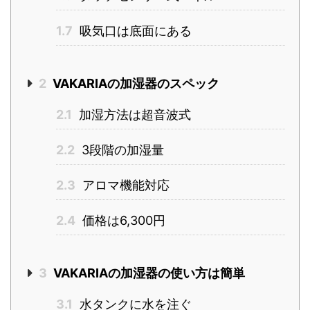
1.7
吸気口は底面にある
2
VAKARIAの加湿器のスペック
2.1
加湿方法は超音波式
2.2
3段階の加湿量
2.3
アロマ機能対応
2.4
価格は6,300円
3
VAKARIAの加湿器の使い方は簡単
3.1
水タンクに水を注ぐ