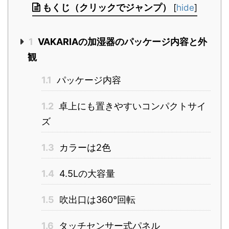
もくじ（クリックでジャンプ）
[
hide
]
1
VAKARIAの加湿器のパッケージ内容と外
観
1.1
パッケージ内容
1.2
卓上にも置きやすいコンパクトサイ
ズ
1.3
カラーは2色
1.4
4.5Lの大容量
1.5
吹出口は360°回転
1.6
タッチセンサー式パネル