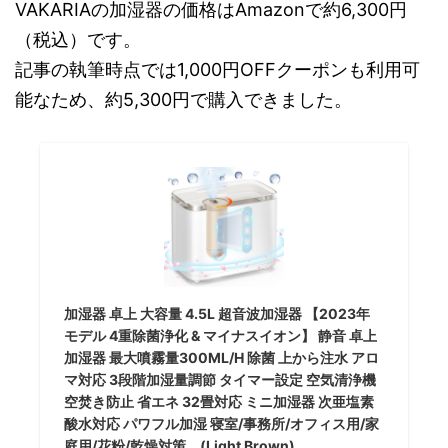
VAKARIAの加湿器の価格はAmazonで約6,300円
（税込）です。
記事の執筆時点では1,000円OFFクーポンも利用可
能なため、約5,300円で購入できました。
加湿器 卓上 大容量 4.5L 超音波加湿器 【2023年
モデル 4重除菌浄化 & マイナスイオン】 静音 卓上
加湿器 最大噴霧量300ML/H 除菌 上から注水 アロ
マ対応 3段階加湿量調節 タイマー設定 空気清浄機
空焚き防止 省エネ 32畳対応 ミニ加湿器 次亜塩素
酸水対応 パワフル加湿 寝室/事務所/オフィス用/家
庭用/花粉/乾燥対策… (Light Brown)