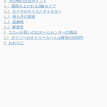
3
耐荷重を確認しよう
4
その他の注目ポイント
4.1
階段を上がれる3輪タイプ
4.2
タイヤのサイズとキャスター
4.3
持ち手の形状
4.4
収納性
4.5
静音性
5
コスパが良いのはホームセンターの商品
5.1
ダイソーのキャリーカートは格安の550円
6
おわりに