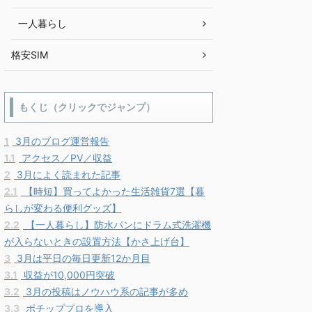
一人暮らし
格安SIM
もくじ（クリックでジャンプ）
1
3月のブログ運営報告
1.1
アクセス／PV／収益
2
3月によく読まれた記事
2.1
【時短】買ってよかった生活雑貨7選【暮
らしが変わる便利グッズ】
2.2
【一人暮らし】防水パンにドラム式洗濯機
が入らないときの設置方法【かさ上げ台】
3
3月は平日の毎日更新12か月目
3.1
収益が10,000円突破
3.2
3月の投稿はノウハウ系の記事が多め
3.3
ポチッププロを導入