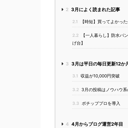
2
3月によく読まれた記事
2.1
【時短】買ってよかった
2.2
【一人暮らし】防水パン
げ台】
3
3月は平日の毎日更新12か
3.1
収益が10,000円突破
3.2
3月の投稿はノウハウ系
3.3
ポチッププロを導入
4
4月からブログ運営2年目