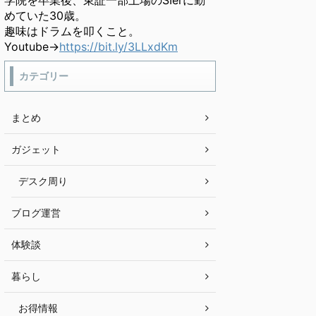
学院を卒業後、東証一部上場のSIerに勤
めていた30歳。
趣味はドラムを叩くこと。
Youtube→
https://bit.ly/3LLxdKm
カテゴリー
まとめ
ガジェット
デスク周り
ブログ運営
体験談
暮らし
お得情報